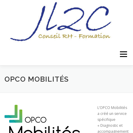
Menu
NOS OFFRES
NOTRE ÉQUIPE
OPCO MOBILITÉS
ILS NOUS FONT CONFIANCE
NOUS CONTACTER
L’OPCO Mobilités
a créé un service
spécifique
« Diagnostic et
accompagnement