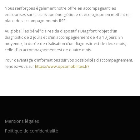
Nous renforçons également notre offre en accompagnant les
entreprises sur la transition énergétique et écologique en mettant en
place des accompagnements RSE.
Au global, les bénéficiaires du dispositif T’Diag font l’objet d’un
diagnostic de 2 jours et d’un accompagnement de 4 à 10 jours. En
moyenne, la durée de réalisation d’un diagnostic est de deux mois,
celle d’un accompagnement est de quatre mois.
Pour davantage d’informations sur vos possibilités d’accompagnement,
rendez-vous sur
https://www.opcomobilites.fr/
Mentions légales
Politique de confidentialité