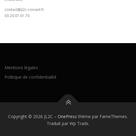
contact@jl2c-conseil.fr
03.20.07.61.70
Mentions légales
Politique de confidentialité
Copyright © 2026 JL2C
–
OnePress
thème par FameThemes.
Traduit par Wp Trads.